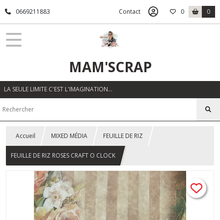
0669211883
Contact
0
0
MAM'SCRAP
LA SEULE LIMITE C'EST L'IMAGINATION…
Accueil
MIXED MÉDIA
FEUILLE DE RIZ
FEUILLE DE RIZ ROSES CRAFT O CLOCK