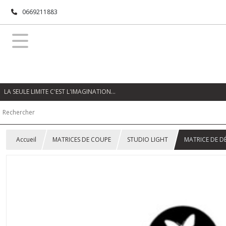
0669211883
LA SEULE LIMITE C'EST L'IMAGINATION…
Accueil
MATRICES DE COUPE
STUDIO LIGHT
MATRICE DE 