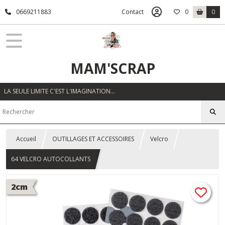
0669211883
Contact
0
0
MAM'SCRAP
LA SEULE LIMITE C'EST L'IMAGINATION…
Accueil
OUTILLAGES ET ACCESSOIRES
Velcro
64 VELCRO AUTOCOLLANTS
2cm