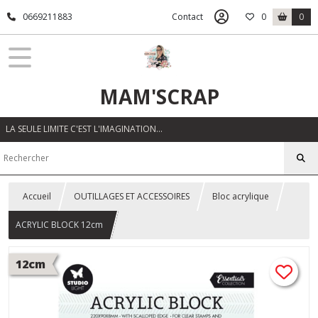
0669211883
Contact
0
0
MAM'SCRAP
LA SEULE LIMITE C'EST L'IMAGINATION…
Accueil
OUTILLAGES ET ACCESSOIRES
Bloc acrylique
ACRYLIC BLOCK 12cm
12cm