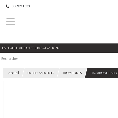
0669211883
LA SEULE LIMITE C'EST L'IMAGINATION…
Accueil
EMBELLISSEMENTS
TROMBONES
TROMBONE BALLO