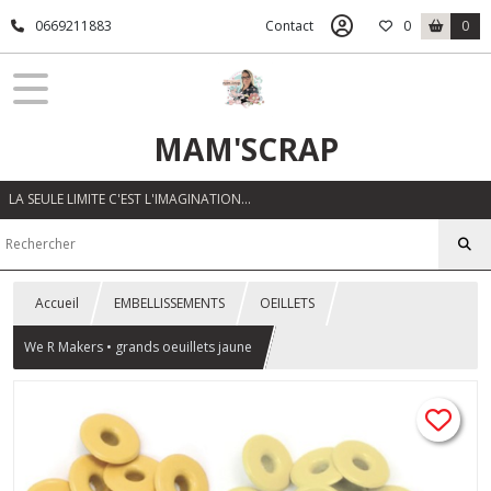
0669211883
Contact
0
0
MAM'SCRAP
LA SEULE LIMITE C'EST L'IMAGINATION…
Accueil
EMBELLISSEMENTS
OEILLETS
We R Makers • grands oeuillets jaune