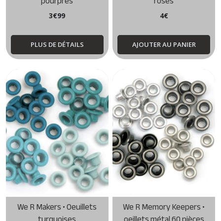
pourpres
roses
3
€
99
4
€
PLUS DE DÉTAILS
AJOUTER AU PANIER
We R Makers • Oeuillets
We R Memory Keepers •
turquoises
oeillets métal 60 pièces