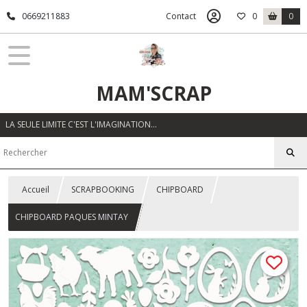
0669211883
Contact
0
0
MAM'SCRAP
LA SEULE LIMITE C'EST L'IMAGINATION…
Accueil
SCRAPBOOKING
CHIPBOARD
CHIPBOARD PAQUES MINTAY