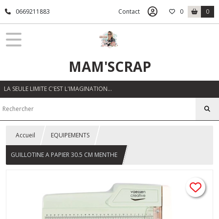
0669211883
Contact
0
0
MAM'SCRAP
LA SEULE LIMITE C'EST L'IMAGINATION…
Accueil
EQUIPEMENTS
GUILLOTINE A PAPIER 30.5 CM MENTHE