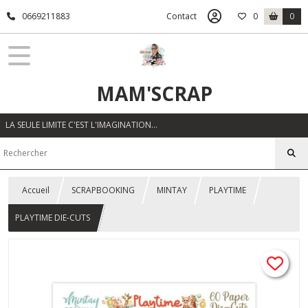
0669211883
Contact
0
0
MAM'SCRAP
LA SEULE LIMITE C'EST L'IMAGINATION…
Accueil
SCRAPBOOKING
MINTAY
PLAYTIME
PLAYTIME DIE-CUTS