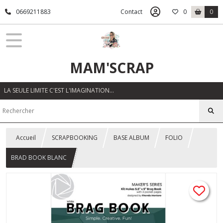
0669211883
Contact
0
0
MAM'SCRAP
LA SEULE LIMITE C'EST L'IMAGINATION…
Accueil
SCRAPBOOKING
BASE ALBUM
FOLIO
BRAD BOOK BLANC