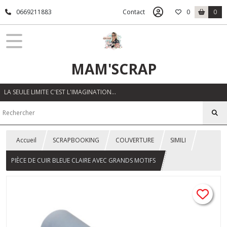
0669211883
Contact
0
0
MAM'SCRAP
LA SEULE LIMITE C'EST L'IMAGINATION…
Accueil
SCRAPBOOKING
COUVERTURE
SIMILI
PIÈCE DE CUIR BLEUE CLAIRE AVEC GRANDS MOTIFS