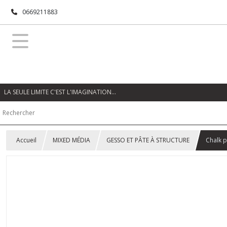
0669211883
LA SEULE LIMITE C'EST L'IMAGINATION…
Accueil
MIXED MÉDIA
GESSO ET PÂTE À STRUCTURE
Chalk p