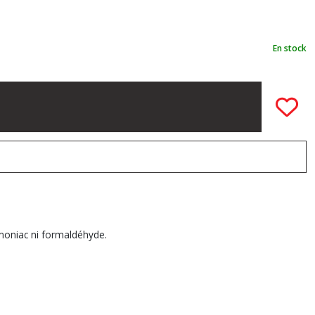
En stock
mmoniac ni formaldéhyde.