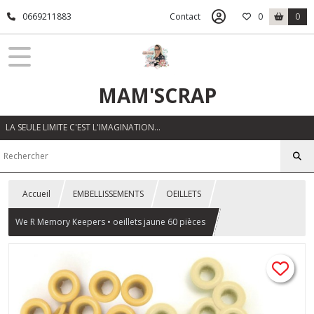
0669211883
Contact
0
0
MAM'SCRAP
LA SEULE LIMITE C'EST L'IMAGINATION…
Accueil
EMBELLISSEMENTS
OEILLETS
We R Memory Keepers • oeillets jaune 60 pièces