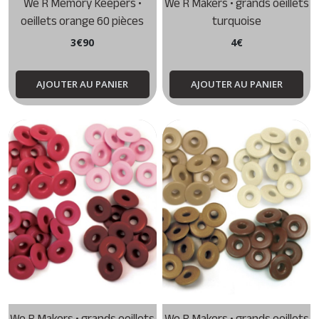
We R Memory Keepers •
We R Makers • grands oeillets
oeillets orange 60 pièces
turquoise
3
€
90
4
€
AJOUTER AU PANIER
AJOUTER AU PANIER