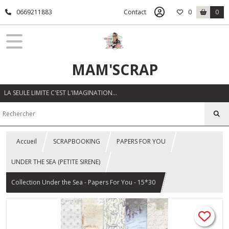
0669211883
Contact
0
0
MAM'SCRAP
LA SEULE LIMITE C'EST L'IMAGINATION…
Accueil
SCRAPBOOKING
PAPERS FOR YOU
UNDER THE SEA (PETITE SIRENE)
Collection Under the Sea - Papers For You - 15*30