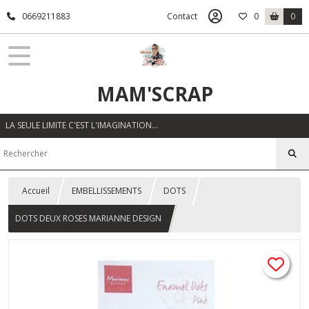
0669211883
Contact
0
0
MAM'SCRAP
LA SEULE LIMITE C'EST L'IMAGINATION…
Accueil
EMBELLISSEMENTS
DOTS
DOTS DEUX ROSES MARIANNE DESIGN