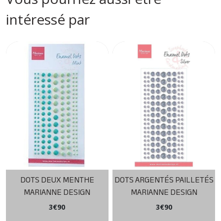
intéressé par
DOTS DEUX MENTHE
DOTS ARGENTÉS PAILLETÉS
MARIANNE DESIGN
MARIANNE DESIGN
3
€
90
3
€
90