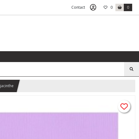
Contact
0
0
jacinthe