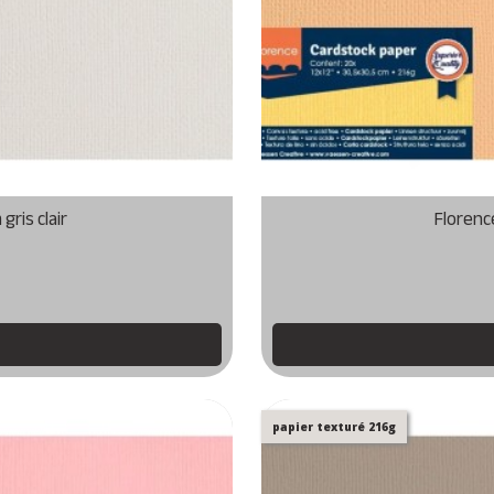
ris clair
Florenc
papier texturé 216g