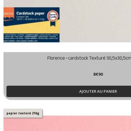
Florence • cardstock Texturé 30,5x30,5cm g
8
€
90
AJOUTER AU PANIER
papier texturé 216g