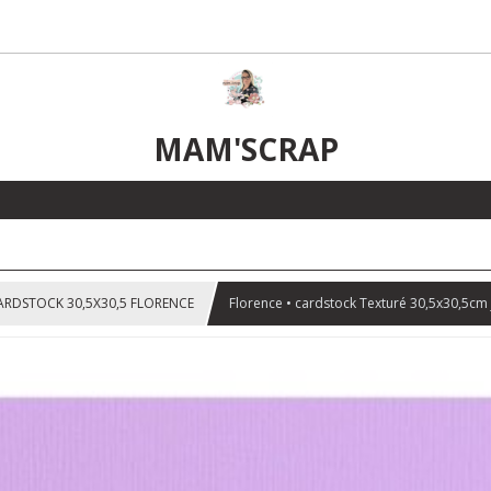
MAM'SCRAP
ARDSTOCK 30,5X30,5 FLORENCE
Florence • cardstock Texturé 30,5x30,5cm 