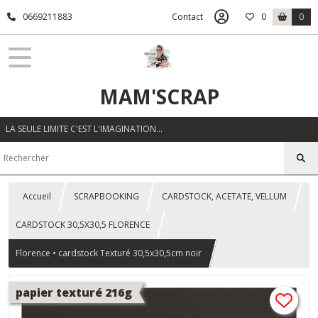
0669211883
Contact
0
0
MAM'SCRAP
LA SEULE LIMITE C'EST L'IMAGINATION…
Accueil
SCRAPBOOKING
CARDSTOCK, ACETATE, VELLUM
CARDSTOCK 30,5X30,5 FLORENCE
Florence • cardstock Texturé 30,5x30,5cm noir
papier texturé 216g