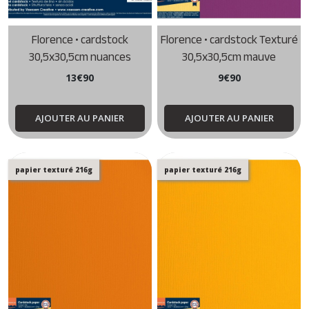
Florence • cardstock
Florence • cardstock Texturé
30,5x30,5cm nuances
30,5x30,5cm mauve
d'orange
13
€
90
9
€
90
AJOUTER AU PANIER
AJOUTER AU PANIER
papier texturé 216g
papier texturé 216g