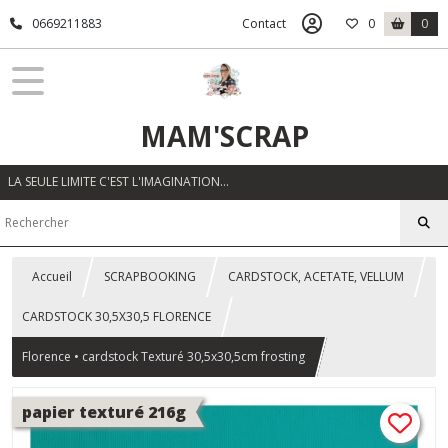
0669211883
Contact
0
0
MAM'SCRAP
LA SEULE LIMITE C'EST L'IMAGINATION…
Accueil
SCRAPBOOKING
CARDSTOCK, ACETATE, VELLUM
CARDSTOCK 30,5X30,5 FLORENCE
Florence • cardstock Texturé 30,5x30,5cm frosting
papier texturé 216g