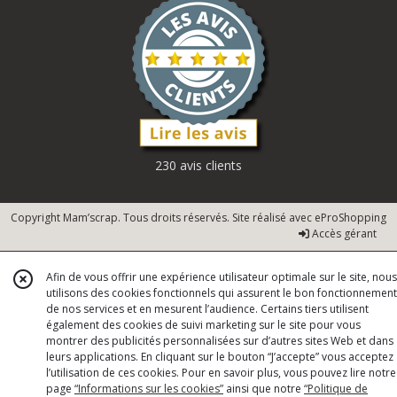
230 avis clients
Copyright Mam’scrap. Tous droits réservés. Site réalisé avec
eProShopping
Accès gérant
Afin de vous offrir une expérience utilisateur optimale sur le site, nous
utilisons des cookies fonctionnels qui assurent le bon fonctionnement
de nos services et en mesurent l’audience. Certains tiers utilisent
également des cookies de suivi marketing sur le site pour vous
montrer des publicités personnalisées sur d’autres sites Web et dans
leurs applications. En cliquant sur le bouton “J’accepte” vous acceptez
l’utilisation de ces cookies. Pour en savoir plus, vous pouvez lire notre
page
“Informations sur les cookies”
ainsi que notre
“Politique de