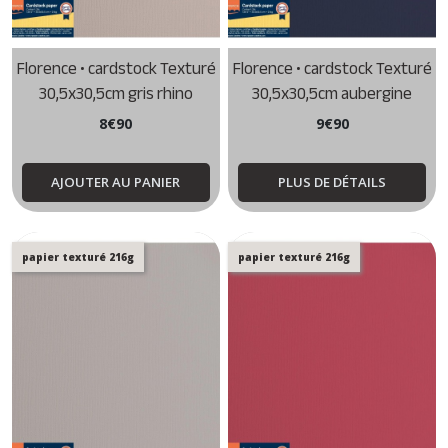
Florence • cardstock Texturé
Florence • cardstock Texturé
30,5x30,5cm gris rhino
30,5x30,5cm aubergine
8
€
90
9
€
90
AJOUTER AU PANIER
PLUS DE DÉTAILS
papier texturé 216g
papier texturé 216g