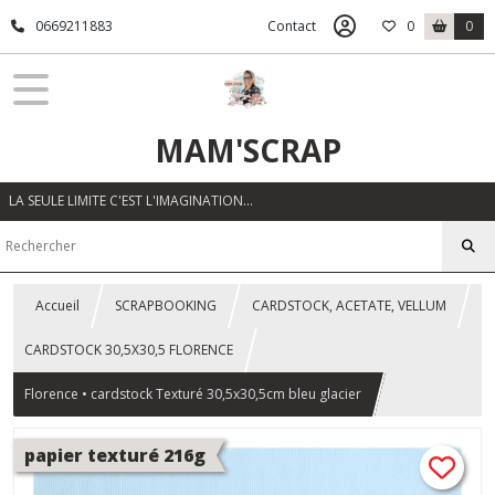
0669211883
Contact
0
0
MAM'SCRAP
LA SEULE LIMITE C'EST L'IMAGINATION…
Accueil
SCRAPBOOKING
CARDSTOCK, ACETATE, VELLUM
CARDSTOCK 30,5X30,5 FLORENCE
Florence • cardstock Texturé 30,5x30,5cm bleu glacier
papier texturé 216g