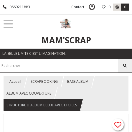
0669211883
Contact
0
0
MAM'SCRAP
LA SEULE LIMITE C'EST L'IMAGINATION…
Accueil
SCRAPBOOKING
BASE ALBUM
ALBUM AVEC COUVERTURE
STRUCTURE D'ALBUM BLEUE AVEC ETOILES