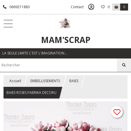
0669211883
Contact
0
0
MAM'SCRAP
LA SEULE LIMITE C'EST L'IMAGINATION…
Accueil
EMBELLISSEMENTS
BAIES
BAIES ROSES FABRIKA DECORU