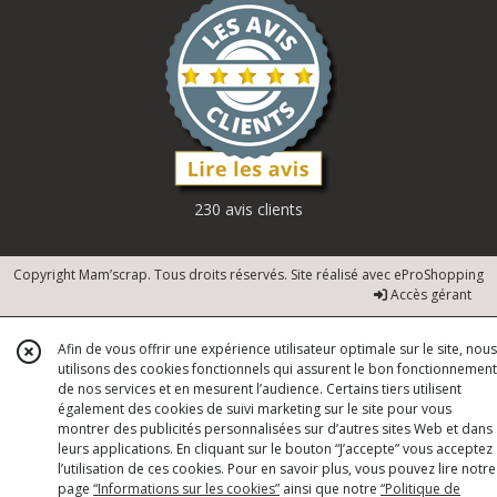
230 avis clients
Copyright Mam’scrap. Tous droits réservés. Site réalisé avec
eProShopping
Accès gérant
Afin de vous offrir une expérience utilisateur optimale sur le site, nous
utilisons des cookies fonctionnels qui assurent le bon fonctionnement
de nos services et en mesurent l’audience. Certains tiers utilisent
également des cookies de suivi marketing sur le site pour vous
montrer des publicités personnalisées sur d’autres sites Web et dans
leurs applications. En cliquant sur le bouton “J’accepte” vous acceptez
l’utilisation de ces cookies. Pour en savoir plus, vous pouvez lire notre
page
“Informations sur les cookies”
ainsi que notre
“Politique de