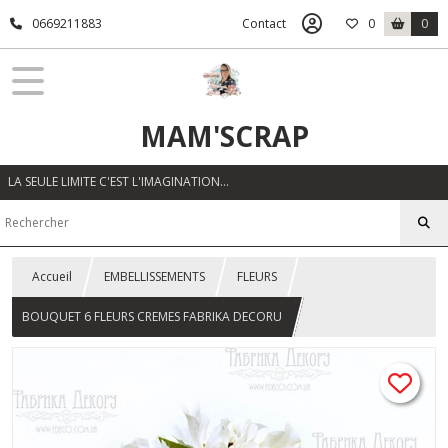
0669211883
Contact
0
0
MAM'SCRAP
LA SEULE LIMITE C'EST L'IMAGINATION…
Accueil
EMBELLISSEMENTS
FLEURS
BOUQUET 6 FLEURS CREMES FABRIKA DECORU