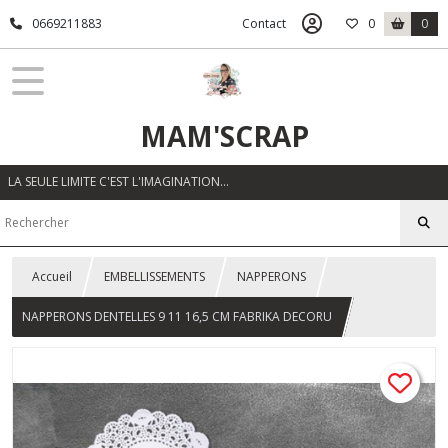
0669211883
Contact
0
0
MAM'SCRAP
LA SEULE LIMITE C'EST L'IMAGINATION…
Accueil
EMBELLISSEMENTS
NAPPERONS
NAPPERONS DENTELLES 9 11 16,5 CM FABRIKA DECORU