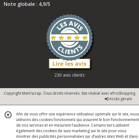
Note globale : 4,9/5
230 avis clients
Copyright Mam’scrap. Tous droits réservés. Site réalisé avec
eProShopping
Accès gérant
Afin de vous offrir une expérience utilisateur optimale sur le site, nous
utilisons des cookies fonctionnels qui assurent le bon fonctionnement
de nos services et en mesurent l’audience. Certains tiers utilisent
également des cookies de suivi marketing sur le site pour vous
montrer des publicités personnalisées sur d’autres sites Web et dans