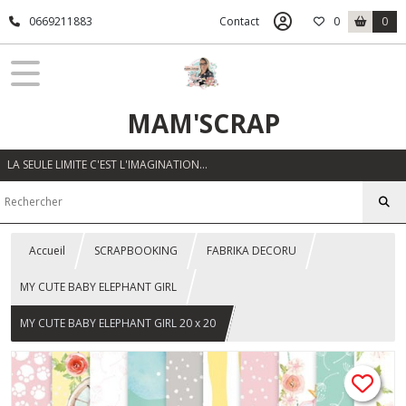
0669211883
Contact
0
0
MAM'SCRAP
LA SEULE LIMITE C'EST L'IMAGINATION…
Accueil
SCRAPBOOKING
FABRIKA DECORU
MY CUTE BABY ELEPHANT GIRL
MY CUTE BABY ELEPHANT GIRL 20 x 20