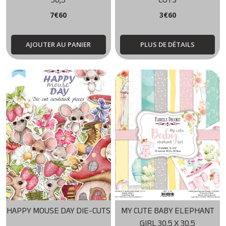
30,5
CUTS
7
€
60
3
€
60
AJOUTER AU PANIER
PLUS DE DÉTAILS
HAPPY MOUSE DAY DIE-CUTS
MY CUTE BABY ELEPHANT
GIRL 30,5 X 30,5