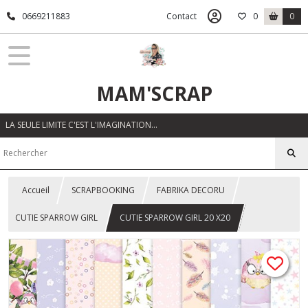
0669211883
Contact
0
0
MAM'SCRAP
LA SEULE LIMITE C'EST L'IMAGINATION…
Accueil
SCRAPBOOKING
FABRIKA DECORU
CUTIE SPARROW GIRL
CUTIE SPARROW GIRL 20 X20