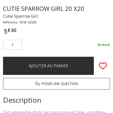
CUTIE SPARROW GIRL 20 X20
Cutie Sparrow Girl
Référence :
FDSP-02095
€
40
5
En stock
AJOUTER AU PANIER
POSER UNE QUESTION
Description
Cet ensemble dans les tons rose et lilas, combine